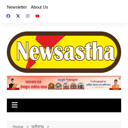
Skip
Newsletter
About Us
to
content
Home
छतीसगढ़