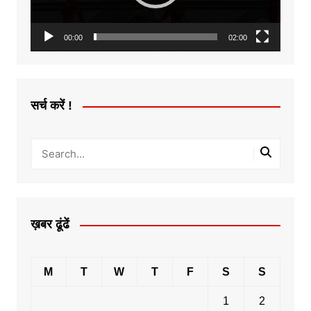
00:00
02:00
सर्च करें !
ख़बर ढूंढें
M
T
W
T
F
S
S
1
2