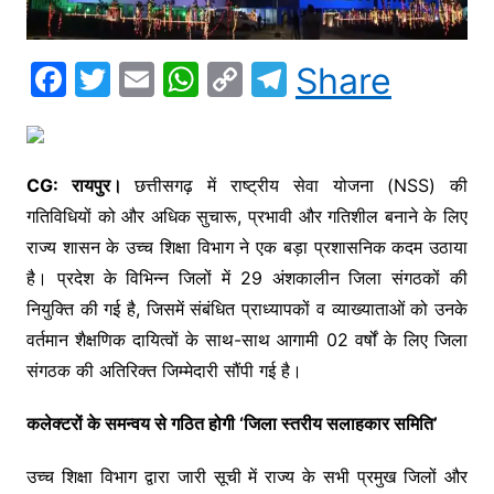
F
T
E
W
C
T
Share
a
w
m
h
o
el
c
itt
ai
at
p
e
e
er
l
s
y
gr
​CG: रायपुर।
छत्तीसगढ़ में राष्ट्रीय सेवा योजना (NSS) की
b
A
Li
a
गतिविधियों को और अधिक सुचारू, प्रभावी और गतिशील बनाने के लिए
o
p
n
m
राज्य शासन के उच्च शिक्षा विभाग ने एक बड़ा प्रशासनिक कदम उठाया
है। प्रदेश के विभिन्न जिलों में 29 अंशकालीन जिला संगठकों की
o
p
k
नियुक्ति की गई है, जिसमें संबंधित प्राध्यापकों व व्याख्याताओं को उनके
k
वर्तमान शैक्षणिक दायित्वों के साथ-साथ आगामी 02 वर्षों के लिए जिला
संगठक की अतिरिक्त जिम्मेदारी सौंपी गई है।
कलेक्टरों के समन्वय से गठित होगी ‘जिला स्तरीय सलाहकार समिति’
उच्च शिक्षा विभाग द्वारा जारी सूची में राज्य के सभी प्रमुख जिलों और