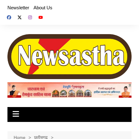
Skip
Newsletter
About Us
to
content
Home
छतीसगढ़