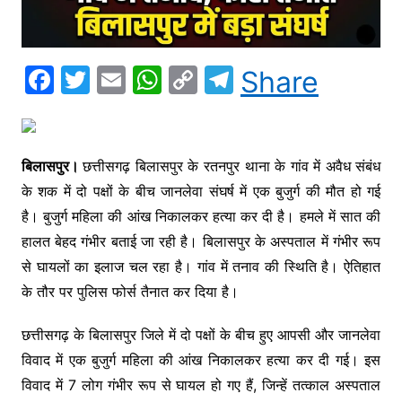
F
T
E
W
C
T
Share
a
w
m
h
o
el
c
itt
ai
at
p
e
e
er
l
s
y
gr
बिलासपुर।
छत्तीसगढ़ बिलासपुर के रतनपुर थाना के गांव में अवैध संबंध
b
A
Li
a
के शक में दो पक्षों के बीच जानलेवा संघर्ष में एक बुजुर्ग की मौत हो गई
o
p
n
m
है। बुजुर्ग महिला की आंख निकालकर हत्या कर दी है। हमले में सात की
हालत बेहद गंभीर बताई जा रही है। बिलासपुर के अस्पताल में गंभीर रूप
o
p
k
से घायलों का इलाज चल रहा है। गांव में तनाव की स्थिति है। ऐतिहात
k
के तौर पर पुलिस फोर्स तैनात कर दिया है।
छत्तीसगढ़ के बिलासपुर जिले में दो पक्षों के बीच हुए आपसी और जानलेवा
विवाद में एक बुजुर्ग महिला की आंख निकालकर हत्या कर दी गई। इस
विवाद में 7 लोग गंभीर रूप से घायल हो गए हैं, जिन्हें तत्काल अस्पताल