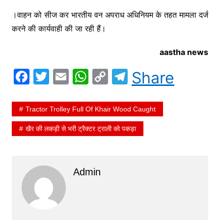
k
।वाहन को सीज कर भारतीय वन अपराध अधिनियम के तहत मामला दर्ज
करने की कार्यवाही की जा रही हैं।
aastha news
F
T
E
W
C
T
Share
a
w
m
h
o
el
c
itt
ai
at
p
e
Tractor Trolley Full Of Khair Wood Caught
e
er
l
s
y
gr
खैर की लकड़ी से भरी ट्रैक्टर ट्राली को पकड़ा
b
A
Li
a
o
p
n
m
o
p
k
Admin
k