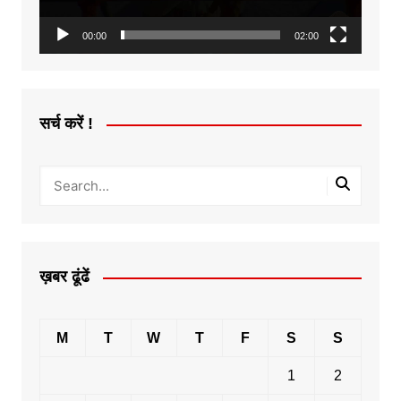
00:00
02:00
सर्च करें !
ख़बर ढूंढें
M
T
W
T
F
S
S
1
2