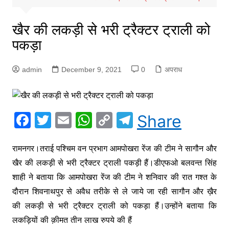
खैर की लकड़ी से भरी ट्रैक्टर ट्राली को
पकड़ा
admin
December 9, 2021
0
अपराध
F
T
E
W
C
T
Share
a
w
m
h
o
el
c
itt
ai
at
p
e
रामनगर।तराई पश्चिम वन प्रभाग आमपोखरा रेंज की टीम ने सागौन और
खैर की लकड़ी से भरी ट्रैक्टर ट्राली पकड़ी हैं।डीएफओ बलवन्त सिंह
e
er
l
s
y
gr
शाही ने बताया कि आमपोखरा रेंज की टीम ने शनिवार की रात गश्त के
b
A
Li
a
दौरान शिवनाथपुर से अवैध तरीके से ले जाये जा रही सागौन और ख़ैर
o
p
n
m
की लकड़ी से भरी ट्रैक्टर ट्राली को पकड़ा हैं।उन्होंने बताया कि
o
p
k
लकड़ियों की क़ीमत तीन लाख रुपये की हैं