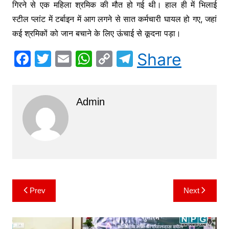
गिरने से एक महिला श्रमिक की मौत हो गई थी। हाल ही में भिलाई
स्टील प्लांट में टर्बाइन में आग लगने से सात कर्मचारी घायल हो गए, जहां
कई श्रमिकों को जान बचाने के लिए ऊंचाई से कूदना पड़ा।
F
T
E
W
C
T
Share
a
w
m
h
o
el
c
itt
ai
at
p
e
Admin
e
er
l
s
y
gr
b
A
Li
a
o
p
n
m
o
p
k
k
Prev
Next
Post