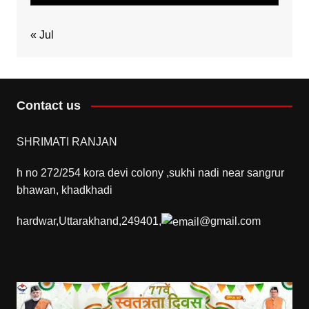
« Jul
Contact us
SHRIMATI RANJAN
h no 272/254 kora devi colony ,sukhi nadi near sangrur
bhawan, khadkhadi
hardwar,Uttarakhand,249401,
@gmail.com