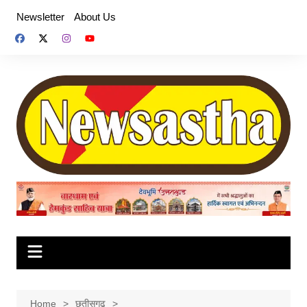
Skip
Newsletter
About Us
to
content
Home
छतीसगढ़