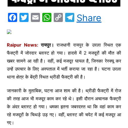
F
T
E
W
C
T
Share
a
w
m
h
o
el
c
itt
ai
at
p
e
e
er
l
s
y
gr
Raipur News:
रायपुर।
राजधानी रायपुर के उरला स्थित एक
b
A
Li
a
फैक्ट्री में जोरदार ब्लास्ट हो गया। हादसे में 2 मजदूरों की मौत की
o
p
n
m
खबर सामने आ रही है। वहीं, कई मजदूर घायल है, जिनका रेस्क्यू कर
उन्हें उपचार के लिए अस्पताल में भर्ती कराया जा रहा है। घटना उरला
o
p
k
थाना क्षेत्र के बेंद्री स्थित थ्रीडी फैक्ट्री की है।
k
जानकारी के मुताबिक, घटना आज शाम की है। थ्रीडी फैक्ट्री में रोज
की तरह आज भी मजदूर काम कर रहे थे। इसी दौरान अचानक फैक्ट्री
के अंदर ब्लास्ट हो गया। धमका इतना जबरदस्त था कि वहां काम कर
रहे मजदूरों के चिथड़े उड़ गए। वहीं, ब्लास्ट की चपेट में कई मजदूर आ
गए।