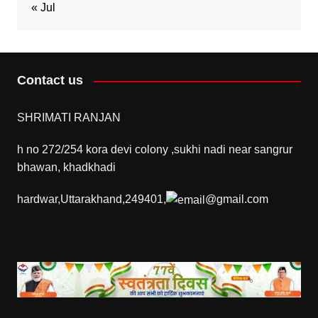
« Jul
Contact us
SHRIMATI RANJAN
h no 272/254 kora devi colony ,sukhi nadi near sangrur
bhawan, khadkhadi
hardwar,Uttarakhand,249401,
@gmail.com