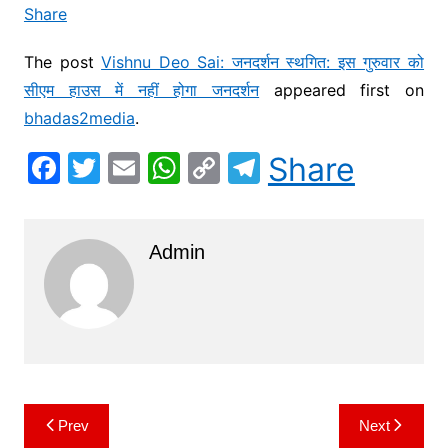
Share
The post
Vishnu Deo Sai: जनदर्शन स्‍थगित: इस गुरुवार को
सीएम हाउस में नहीं होगा जनदर्शन
appeared first on
bhadas2media
.
F
T
E
W
C
T
Share
a
w
m
h
o
el
c
itt
ai
at
p
e
Admin
e
er
l
s
y
gr
b
A
Li
a
o
p
n
m
o
p
k
k
Prev
Next
Post