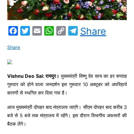
F
T
E
W
C
T
Share
a
w
m
h
o
el
c
itt
ai
at
p
e
Share
e
er
l
s
y
gr
b
A
Li
a
o
p
n
m
Vishnu Deo Sai: रायपुर।
मुख्यमंत्री विष्णु देव साय का हर सप्ताह
गुरुवार को होने वाला जनदर्शन इस गुरूवार 10 अक्टूबर को अपरिहार्य
o
p
k
कारणों से स्थगित कर दिया गया है।
k
आज मुख्‍यमंत्री दोपहर बाद मंत्रालय जाएंगे। सीएम दोपहर बाद करीब 3
बजे से 5 बजे तक मंत्रालय में रहेंगे। इस दौरान विभागीय अफसरों की
बैठक लेंगे।