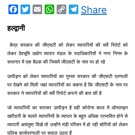
F
T
E
W
C
T
Share
a
w
m
h
o
el
c
itt
ai
at
p
e
हल्द्वानी
e
er
l
s
y
gr
केंद्र सरकार की जीएसटी को लेकर व्यापारियों की सर्वे रिपोर्ट को
b
A
Li
a
लेकर देवभूमि उद्योग व्यापार मंडल के पदाधिकारियों ने नगर निगम के
o
p
n
m
सभागार में एक बैठक की जिसमें जीएसटी के नाम पर हो रहे
o
p
k
k
उत्पीड़न को लेकर व्यापारियों का गुस्सा सरकार की जीएसटी प्रणाली
पर देखने को मिली जहां व्यापारियों का कहना है कि जीएसटी के नाम पर
सरकार ने व्यापारियों की सर्वे रिपोर्ट कराने की बात की है
जो व्यापारियों का सरासर उत्पीड़न है वही कोरोना काल में ऑनलाइन
खरीदारी के चलते व्यापारियों के व्यापार के बहुत अधिक प्रभावित होने से
व्यापारी असंतुष्ट दिखे तो उन्होंने मंडी परिसर में हो रही चोरियों को लेकर
पुलिस कार्यप्रणाली पर सवाल उठाए हैं