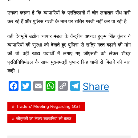
उनका कहना है कि व्यापारियों के प्रतिष्ठानों में चोर लगातार सेंध मारी
कर रहे हैं और पुलिस गश्ती के नाम पर रात्रि गस्ती नहीं कर पा रही है
वही देवभूमि उद्योग व्यापार मंडल के केंद्रीय अध्यक्ष हुकुम सिंह कुंवर ने
व्यापारियों की सुरक्षा को देखते हुए पुलिस से रात्रि गश्त बढ़ाने की मांग
की तो वहीं खाद्य पदार्थों में लगाए गए जीएसटी को लेकर शीघ्र
प्रतिनिधिमंडल कै साथ मुख्यमंत्री पुष्कर सिंह धामी से मिलने की बात
कही ।
F
T
E
W
C
T
Share
a
w
m
h
o
el
c
itt
ai
at
p
e
Traders' Meeting Regarding GST
e
er
l
s
y
gr
जीएसटी को लेकर व्यापारियों की बैठक
b
A
Li
a
o
p
n
m