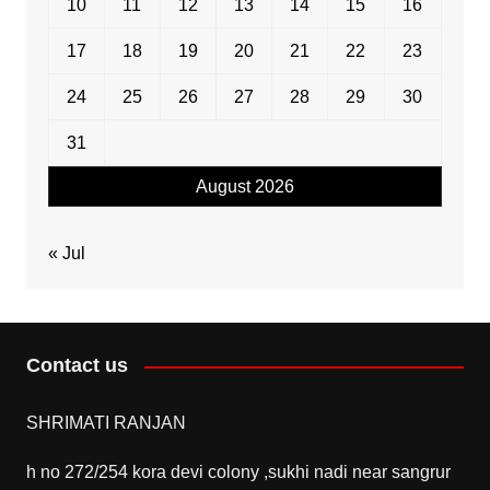
10
11
12
13
14
15
16
17
18
19
20
21
22
23
24
25
26
27
28
29
30
31
August 2026
« Jul
Contact us
SHRIMATI RANJAN
h no 272/254 kora devi colony ,sukhi nadi near sangrur