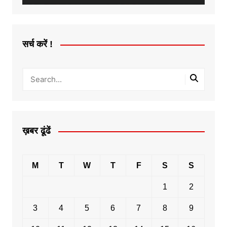
सर्च करें !
ख़बर ढूंढें
M
T
W
T
F
S
S
1
2
3
4
5
6
7
8
9