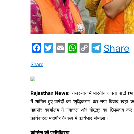
F
T
E
W
C
T
Share
a
w
m
h
o
el
c
itt
ai
at
p
e
Share
e
er
l
s
y
gr
b
A
Li
a
o
p
n
m
Rajasthan News:
राजस्थान में भारतीय जनता पार्टी (भा
में शामिल हुए पार्षदों का ‘शुद्धिकरण’ कर नया विवाद खड
o
p
k
महापौर कार्यालय में गंगाजल और गोमूत्र का छिड़काव कर 
k
कार्यवाहक महापौर के रूप में कार्यभार संभाला।
कांग्रेस की प्रतिक्रिया