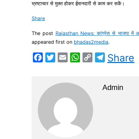
भ्रष्टाचार से मुक्त होकर ईमानदारी से काम कर सकें।
Share
The post
Rajasthan News: कांग्रेस से भाजपा में आए प
appeared first on
bhadas2media
.
F
T
E
W
C
T
Share
a
w
m
h
o
el
c
itt
ai
at
p
e
e
er
l
s
y
gr
Admin
b
A
Li
a
o
p
n
m
o
p
k
k