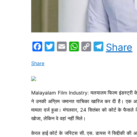
F
T
E
W
C
T
Share
a
w
m
h
o
el
c
itt
ai
at
p
e
Share
e
er
l
s
y
gr
b
A
Li
a
o
p
n
m
Malayalam Film Industry: मलयालम फिल्म इंडस्ट्री के अभ
ने उनकी अग्रिम जमानत याचिका खारिज कर दी है। एक अभिने
o
p
k
मामला दर्ज हुआ। मंगलवार, 24 सितंबर को कोर्ट के फैसले के 
k
खोजा, लेकिन वे वहां नहीं मिले।
केरल हाई कोर्ट के जस्टिस सी. एस. डायस ने सिद्दीकी की