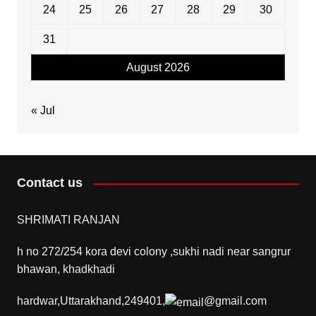
24
25
26
27
28
29
30
31
August 2026
« Jul
Contact us
SHRIMATI RANJAN
h no 272/254 kora devi colony ,sukhi nadi near sangrur
bhawan, khadkhadi
hardwar,Uttarakhand,249401,
@gmail.com