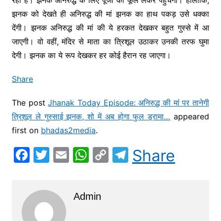
झनक को देखते ही अनिरुद्ध की मां झनक का हाथ पकड़ उसे धक्का
देंगी। झनक अनिरुद्ध की मां की ये हरकत देखकर बहुत गुस्से में आ
जाएगी। वो वहीं, मंदिर से माता का त्रिशूल उठाकर उनकी तरफ घुमा
देगी। झनक का ये रूप देखकर हर कोई हैरान रह जाएगा।
Share
The post
Jhanak Today Episode: अनिरुद्ध की मां पर तानेगी
त्रिशूल ले गुस्साई झनक, शो में अब होगा फुल ड्रामा…
appeared
first on
bhadas2media
.
F
T
E
W
C
T
Share
a
w
m
h
o
el
c
itt
ai
at
p
e
Admin
e
er
l
s
y
gr
b
A
Li
a