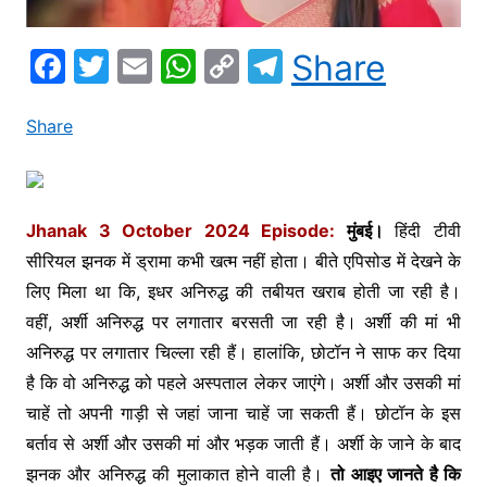
F
T
E
W
C
T
Share
a
w
m
h
o
el
c
itt
ai
at
p
e
Share
e
er
l
s
y
gr
b
A
Li
a
o
p
n
m
Jhanak 3 October 2024 Episode:
मुंबई।
हिंदी टीवी
सीरियल झनक में ड्रामा कभी खत्म नहीं होता। बीते एपिसोड में देखने के
o
p
k
लिए मिला था कि, इधर अनिरुद्ध की तबीयत खराब होती जा रही है।
k
वहीं, अर्शी अनिरुद्ध पर लगातार बरसती जा रही है। अर्शी की मां भी
अनिरुद्ध पर लगातार चिल्ला रही हैं। हालांकि, छोटॉन ने साफ कर दिया
है कि वो अनिरुद्ध को पहले अस्पताल लेकर जाएंगे। अर्शी और उसकी मां
चाहें तो अपनी गाड़ी से जहां जाना चाहें जा सकती हैं। छोटॉन के इस
बर्ताव से अर्शी और उसकी मां और भड़क जाती हैं। अर्शी के जाने के बाद
झनक और अनिरुद्ध की मुलाकात होने वाली है।
तो आइए जानते है कि