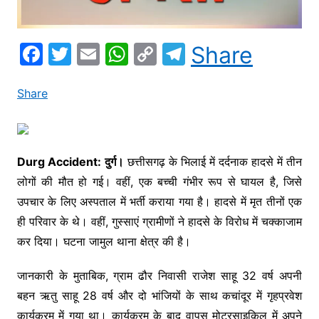
F
T
E
W
C
T
Share
a
w
m
h
o
el
c
itt
ai
at
p
e
Share
e
er
l
s
y
gr
b
A
Li
a
o
p
n
m
Durg Accident:
दुर्ग।
छत्तीसगढ़ के भिलाई में दर्दनाक हादसे में तीन
लोगों की मौत हो गई। वहीं, एक बच्ची गंभीर रूप से घायल है, जिसे
o
p
k
उपचार के लिए अस्पताल में भर्ती कराया गया है। हादसे में मृत तीनों एक
k
ही परिवार के थे। वहीं, गुस्साएं ग्रामीणों ने हादसे के विरोध में चक्काजाम
कर दिया। घटना जामुल थाना क्षेत्र की है।
जानकारी के मुताबिक, ग्राम ढौर निवासी राजेश साहू 32 वर्ष अपनी
बहन ऋतु साहू 28 वर्ष और दो भांजियों के साथ कचांदूर में गृहप्रवेश
कार्यक्रम में गया था। कार्यक्रम के बाद वापस मोटरसाइकिल में अपने