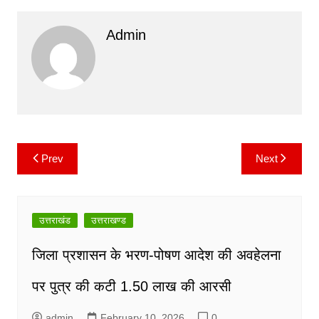
c
itt
ai
at
p
e
Admin
e
er
l
s
y
gr
b
A
Li
a
o
p
n
m
o
p
k
k
Prev
Next
Post
navigation
उत्तराखंड
उत्तराखण्ड
जिला प्रशासन के भरण-पोषण आदेश की अवहेलना
पर पुत्र की कटी 1.50 लाख की आरसी
admin
February 10, 2026
0