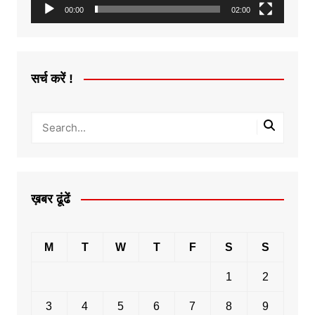
00:00
02:00
सर्च करें !
ख़बर ढूंढें
M
T
W
T
F
S
S
1
2
3
4
5
6
7
8
9