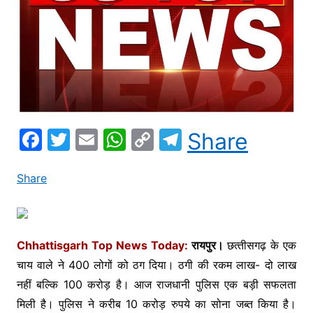
F
T
E
W
C
T
Share
a
w
m
h
o
el
c
itt
ai
at
p
e
Share
e
er
l
s
y
gr
b
A
Li
a
o
p
n
m
Chhattisgarh Top News Today:
रायपुर।
छत्‍तीसगढ़ के एक
चाय वाले ने 400 लोगों को ठग दिया। ठगी की रकम लाख- दो लाख
o
p
k
नहीं बल्कि 100 करोड़ है। आज राजधानी पुलिस एक बड़ी सफलता
k
मिली है। पुलिस ने करीब 10 करोड़ रुपये का सोना जब्‍त किया है।