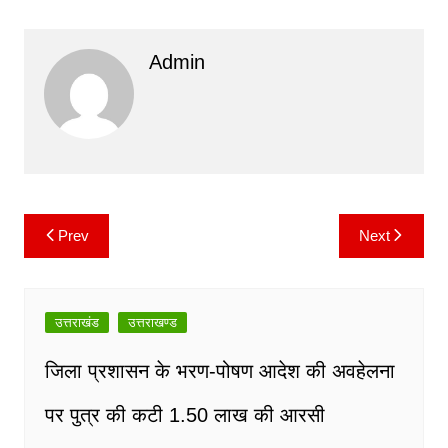
a
w
m
h
o
el
c
itt
ai
at
p
e
Admin
e
er
l
s
y
gr
b
A
Li
a
o
p
n
m
o
p
k
k
Prev
Next
Post
navigation
उत्तराखंड
उत्तराखण्ड
जिला प्रशासन के भरण-पोषण आदेश की अवहेलना
पर पुत्र की कटी 1.50 लाख की आरसी