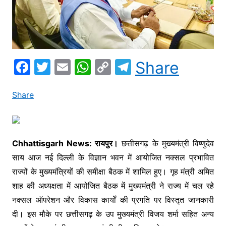
F
T
E
W
C
T
Share
a
w
m
h
o
el
c
itt
ai
at
p
e
Share
e
er
l
s
y
gr
b
A
Li
a
o
p
n
m
Chhattisgarh News: रायपुर।
छत्तीसगढ़ के मुख्यमंत्री विष्णुदेव
साय आज नई दिल्ली के विज्ञान भवन में आयोजित नक्सल प्रभावित
o
p
k
राज्यों के मुख्यमंत्रियों की समीक्षा बैठक में शामिल हुए। गृह मंत्री अमित
k
शाह की अध्यक्षता में आयोजित बैठक में मुख्यमंत्री ने राज्य में चल रहे
नक्सल ऑपरेशन और विकास कार्यों की प्रगति पर विस्तृत जानकारी
दी। इस मौके पर छत्तीसगढ़ के उप मुख्यमंत्री विजय शर्मा सहित अन्य