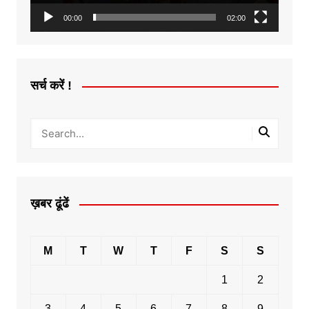
00:00
02:00
सर्च करें !
ख़बर ढूंढें
M
T
W
T
F
S
S
1
2
3
4
5
6
7
8
9