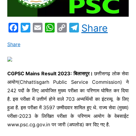
F
T
E
W
C
T
Share
a
w
m
h
o
el
c
itt
ai
at
p
e
Share
e
er
l
s
y
gr
b
A
Li
a
o
p
n
m
CGPSC Mains Result 2023: बिलासपुर।
छत्तीसगढ़ लोक सेवा
आयोग(Chhattisgarh Public Service Commission) ने
o
p
k
242 पदों के लिए आयोजित मुख्य परीक्षा का परिणाम घोषित कर दिया
k
है. इस परीक्षा में उत्तीर्ण होने वाले 703 अभ्यर्थियों का इंटरव्यू के लिए
हुआ है. इस परीक्षा में 3597 उम्मीदवार शामिल हुए थे. राज्य सेवा (मुख्य)
परीक्षा-2023 के लिखित परीक्षा के परिणाम आयोग के वेबसाईट
www.psc.cg.gov.in पर जारी (अपलोड) कर दिए गए है.