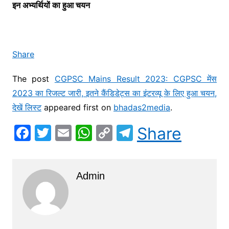
इन अभ्यर्थियों का हुआ चयन
Share
The post
CGPSC Mains Result 2023: CGPSC मेंस
2023 का रिजल्ट जारी, इतने कैंडिडेट्स का इंटरव्यू के लिए हुआ चयन,
देखें लिस्ट
appeared first on
bhadas2media
.
F
T
E
W
C
T
Share
a
w
m
h
o
el
c
itt
ai
at
p
e
Admin
e
er
l
s
y
gr
b
A
Li
a
o
p
n
m