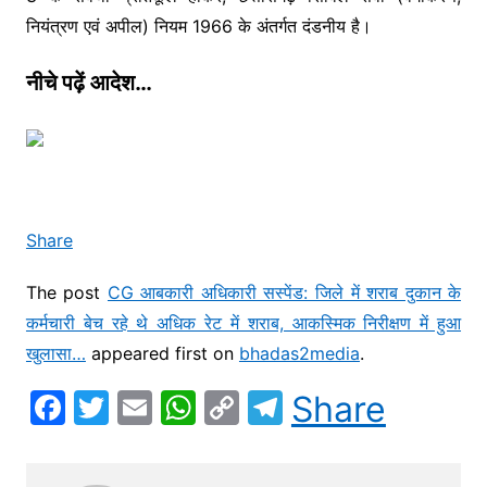
नियंत्रण एवं अपील) नियम 1966 के अंतर्गत दंडनीय है।
नीचे पढ़ें आदेश…
Share
The post
CG आबकारी अधिकारी सस्पेंड: जिले में शराब दुकान के
कर्मचारी बेच रहे थे अधिक रेट में शराब, आकस्मिक निरीक्षण में हुआ
खुलासा…
appeared first on
bhadas2media
.
F
T
E
W
C
T
Share
a
w
m
h
o
el
c
itt
ai
at
p
e