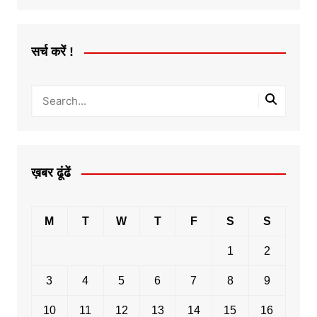
सर्च करें !
ख़बर ढूंढें
M
T
W
T
F
S
S
1
2
3
4
5
6
7
8
9
10
11
12
13
14
15
16