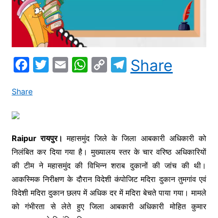
F
T
E
W
C
T
Share
a
w
m
h
o
el
c
itt
ai
at
p
e
Share
e
er
l
s
y
gr
b
A
Li
a
o
p
n
m
Raipur रायपुर।
महासमुंद जिले के जिला आबकारी अधिकारी को
निलंबित कर दिया गया है। मुख्यालय स्तर के चार वरिष्ठ अधिकारियों
o
p
k
की टीम ने महासमुंद की विभिन्न शराब दुकानों की जांच की थी।
k
आकस्मिक निरीक्षण के दौरान विदेशी कंपोजिट मदिरा दुकान तुमगांव एवं
विदेशी मदिरा दुकान छलप में अधिक दर में मदिरा बेचते पाया गया। मामले
को गंभीरता से लेते हुए जिला आबकारी अधिकारी मोहित कुमार