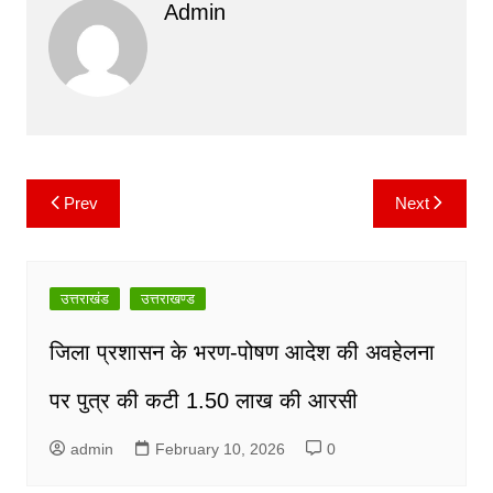
Admin
e
er
l
s
y
gr
b
A
Li
a
o
p
n
m
o
p
k
k
Prev
Next
Post
navigation
उत्तराखंड
उत्तराखण्ड
जिला प्रशासन के भरण-पोषण आदेश की अवहेलना
पर पुत्र की कटी 1.50 लाख की आरसी
admin
February 10, 2026
0