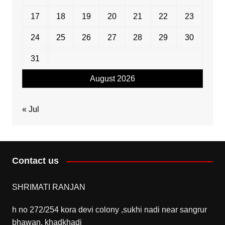
17
18
19
20
21
22
23
24
25
26
27
28
29
30
31
August 2026
« Jul
Contact us
SHRIMATI RANJAN
h no 272/254 kora devi colony ,sukhi nadi near sangrur
bhawan, khadkhadi