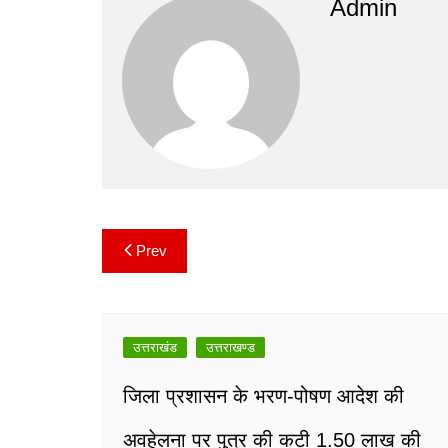
e
er
l
s
y
gr
Admin
b
A
Li
a
o
p
n
m
o
p
k
k
Prev
Post
navigation
उत्तराखंड
उत्तराखण्ड
जिला प्रशासन के भरण-पोषण आदेश की
अवहेलना पर पुत्र की कटी 1.50 लाख की