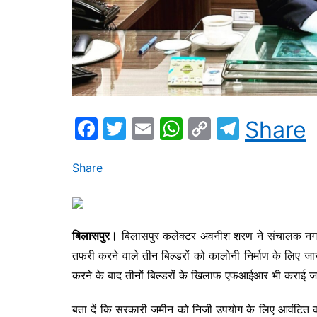
F
T
E
W
C
T
Share
a
w
m
h
o
el
c
itt
ai
at
p
e
Share
e
er
l
s
y
gr
b
A
Li
a
o
p
n
m
बिलासपुर।
बिलासपुर कलेक्टर अवनीश शरण ने संचालक नग
तफरी करने वाले तीन बिल्डरों को कालोनी निर्माण के लिए जा
o
p
k
करने के बाद तीनों बिल्डरों के खिलाफ एफआईआर भी कराई 
k
बता दें कि सरकारी जमीन को निजी उपयोग के लिए आवंटित करा