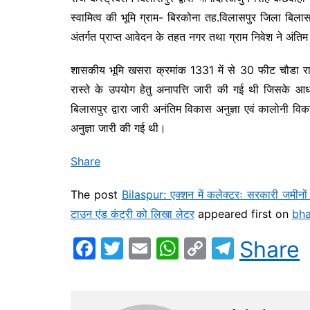
स्वामित्व की भूमि ग्राम- बिरकोना तह.विलासपुर जिला बि
अंतर्गत प्राप्त आवेदन के तहत नगर तथा ग्राम निवेश ने अंति
शासकीय भूमि खसरा क्रमांक 1331 में से 30 फीट चौडा रा
रास्ते के उपयोग हेतु अनापत्ति जारी की गई थी जिसके आ
बिलासपुर द्वारा जारी अनंतिम विकास अनुज्ञा एवं कालोनी व
अनुज्ञा जारी की गई थी।
Share
The post
Bilaspur: एक्शन में कलेक्टरः सरकारी जमीनों 
टाउन एंड कंट्री को लिखा लेटर
appeared first on
bh
F
T
E
W
C
T
Share
a
w
m
h
o
el
c
itt
ai
at
p
e