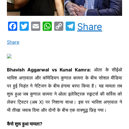
F
T
E
W
C
T
Share
a
w
m
h
o
el
c
itt
ai
at
p
e
Share
e
er
l
s
y
gr
b
A
Li
a
o
p
n
m
Bhavish Aggarwal vs Kunal Kamra:
ओला के सीईओ
भाविश अग्रवाल और कॉमेडियन कुणाल कामरा के बीच सोशल मीडिया
o
p
k
पर हुई भिड़ंत ने नेटिजन के बीच हंगामा बरपा किया है। यह मामला तब
k
शुरू हुआ जब कुणाल कामरा ने ओला इलेक्ट्रिक स्कूटर्स की सर्विस को
लेकर ट्विटर (अब X) पर निशाना साधा। इस पर भाविश अग्रवाल ने
भी तीखा जवाब दिया और दोनों के बीच एक वाक्युद्ध छिड़ गया।
कैसे शुरू हुआ मामला?