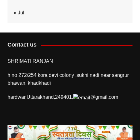
« Jul
Contact us
SHRIMATI RANJAN
h no 272/254 kora devi colony ,sukhi nadi near sangrur
bhawan, khadkhadi
hardwar,Uttarakhand,249401,
@gmail.com