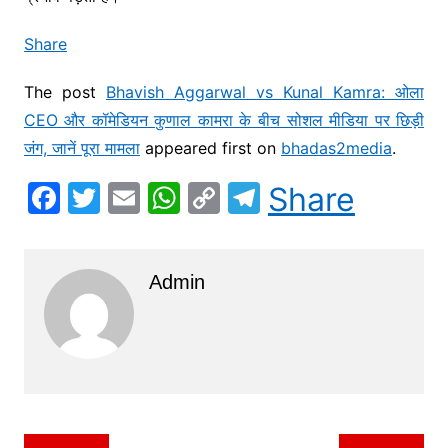
Share
The post
Bhavish Aggarwal vs Kunal Kamra: ओला
CEO और कॉमेडियन कुणाल कामरा के बीच सोशल मीडिया पर छिड़ी
जंग, जानें पूरा मामला
appeared first on
bhadas2media
.
F
T
E
W
C
T
Share
a
w
m
h
o
el
c
itt
ai
at
p
e
Admin
e
er
l
s
y
gr
b
A
Li
a
o
p
n
m
o
p
k
k