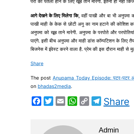
परी को पतला होने के लिए खूब ताने मारेगी. इतना ही नहीं किं
आगे देखने के लिए मिलेगा कि,
वहीं पाखी और बा भी अनुपमा क
पाखी माही के केक से छोटी अनु का नाम हटाने की कोशिश करे
अनुपमा को खूब ताने मारेगी. अनुपमा के परपोते और परपोतियां उस
पाएंगे. इसी बीच अनुपमा और माही डांस कॉम्पटिशन के लिए तैया
बिजनेस में इंवेस्ट करने वाला है. प्रेम की इस दौरान माही से म
Share
The post
Anupama Today Episode: पटर-पटर अंग्रे
on
bhadas2media
.
F
T
E
W
C
T
Share
a
w
m
h
o
el
c
itt
ai
at
p
e
e
er
l
s
y
gr
Admin