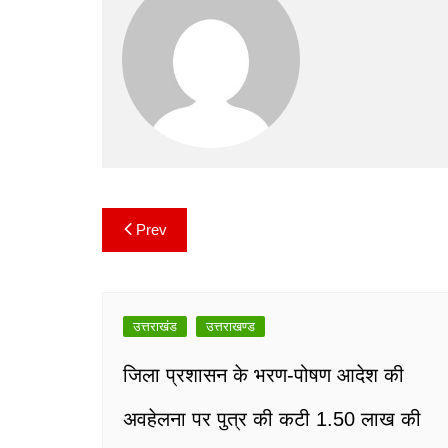
b
A
Li
a
o
p
n
m
o
p
k
k
Prev
Post
navigation
उत्तराखंड
उत्तराखण्ड
जिला प्रशासन के भरण-पोषण आदेश की
अवहेलना पर पुत्र की कटी 1.50 लाख की