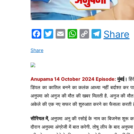
F
T
E
W
C
T
Share
a
w
m
h
o
el
c
itt
ai
at
p
e
Share
e
er
l
s
y
gr
b
A
Li
a
o
p
n
m
Anupama 14 October 2024 Episode:
मुंबई।
हिं
डिंपल का कातिल बनने का कलंक आध्या नहीं बर्दाश्त कर पा
o
p
k
अनुपमा को अनुज की मौत की खबर मिलती है. अनुज की मौत की
k
अकेले की एक नए सफर की शुरुआत करने का फैसला करती ह
सीरियल में,
अनुपमा अनु की रसोई के नाम का बिजनेस शुरू कर
दौरान अनुपमा अंग्रेजी में बात करेगी. तोषु लीप के बाद अनु