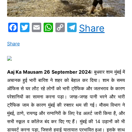
F
T
E
W
C
T
Share
a
w
m
h
o
el
c
itt
ai
at
p
e
Share
e
er
l
s
y
gr
b
A
Li
a
o
p
n
m
Aaj Ka Mausam 26 September 2024:
बुधवार शाम मुंबई में
अचानक हुई भारी बारिश ने शहर को बेहाल कर दिया। शाम के समय
o
p
k
ऑफिस से घर लौट रहे लोगों को भारी ट्रैफिक और जलभराव के कारण
k
परेशानियों का सामना करना पड़ा। जगह-जगह पानी भरने और भारी
ट्रैफिक जाम के कारण मुंबई की रफ्तार थम सी गई। मौसम विभाग ने
मुंबई, ठाणे, रायगढ़ और रत्नागिरी के लिए रेड अलर्ट जारी किया है, और
सभी स्कूल व कॉलेज बंद कर दिए गए हैं। मुंबई की 14 उड़ानों को भी
डायवर्ट करना पड़ा, जिससे हवाई यातायात प्रभावित हुआ। इसके साथ