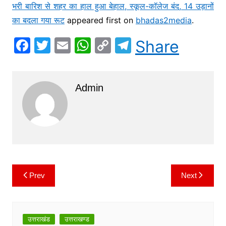
भरी बारिश से शहर का हाल हुआ बेहाल, स्कूल-कॉलेज बंद, 14 उड़ानों
का बदला गया रूट
appeared first on
bhadas2media
.
F
T
E
W
C
T
Share
a
w
m
h
o
el
c
itt
ai
at
p
e
Admin
e
er
l
s
y
gr
b
A
Li
a
o
p
n
m
o
p
k
k
Prev
Next
Post
navigation
उत्तराखंड
उत्तराखण्ड