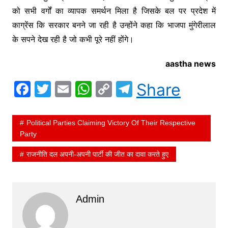
को सभी वर्गों का व्यापक समर्थन मिला है जिसके बल पर प्रदेश में
काग्रेंस कि सरकार बनने जा रही है उन्होंने कहा कि भाजपा मुंगेरीलाल
के सपने देख रही है जो कभी पूरे नहीं होंगे।
aastha news
F
T
E
W
C
T
Share
a
w
m
h
o
el
c
itt
ai
at
p
e
Political Parties Claiming Victory Of Their Respective
e
er
l
s
y
gr
Party
b
A
Li
a
राजनीति दल अपनी-अपनी पार्टी की जीत का दावा करते हुए
o
p
n
m
o
p
k
k
Admin