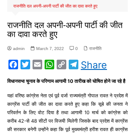
राजनीति दल अपनी-अपनी पार्टी की जीत का दावा करते हुए
राजनीति दल अपनी-अपनी पार्टी की जीत
का दावा करते हुए
admin
March 7, 2022
0
राजनीति
F
T
E
W
C
T
Share
a
w
m
h
o
el
c
itt
ai
at
p
e
विधानसभा चुनाव के परिणाम आगामी 10 तारीख को घोषित होने जा रहे है
e
er
l
s
y
gr
यहां वरिष्ठ कांग्रेस नेता एवं पूर्व दर्जा राज्यमंत्री गोपाल रावत ने प्रदेश में
b
A
Li
a
काग्रेंस पार्टी की जीत का दावा करते हुए कहा कि सूबे की जनता ने
o
p
n
m
परिवर्तन के लिए वोट दिया है तथा आगामी 10 मार्च को कांग्रेस को
o
p
k
करीब 42-से 48 सीटों पर विजयी मिलेगी जिसके बाद प्रदेश में काग्रेंस
k
की सरकार बनेगी उन्होंने कहा कि पूर्व मुख्यमंत्री हरीश रावत ही काग्रेंस