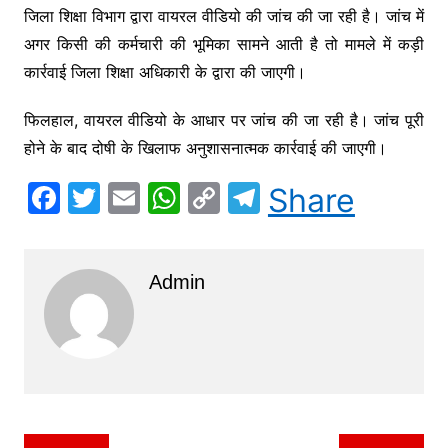
जिला शिक्षा विभाग द्वारा वायरल वीडियो की जांच की जा रही है। जांच में
अगर किसी की कर्मचारी की भूमिका सामने आती है तो मामले में कड़ी
कार्रवाई जिला शिक्षा अधिकारी के द्वारा की जाएगी।
फिलहाल, वायरल वीडियो के आधार पर जांच की जा रही है। जांच पूरी
होने के बाद दोषी के खिलाफ अनुशासनात्मक कार्रवाई की जाएगी।
F
T
E
W
C
T
Share
a
w
m
h
o
el
c
itt
ai
at
p
e
Admin
e
er
l
s
y
gr
b
A
Li
a
o
p
n
m
o
p
k
k