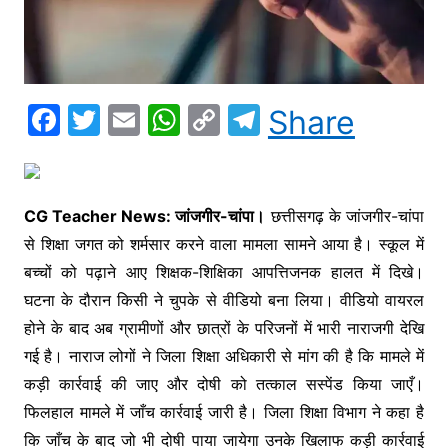
F
T
E
W
C
T
Share
a
w
m
h
o
el
c
itt
ai
at
p
e
e
er
l
s
y
gr
CG Teacher News: जांजगीर-चांपा।
छत्तीसगढ़ के जांजगीर-चांपा
b
A
Li
a
से शिक्षा जगत को शर्मसार करने वाला मामला सामने आया है। स्कूल में
o
p
n
m
बच्चों को पढ़ाने आए शिक्षक-शिक्षिका आपत्तिजनक हालत में दिखे।
घटना के दौरान किसी ने चुपके से वीडियो बना लिया। वीडियो वायरल
o
p
k
होने के बाद अब ग्रामीणों और छात्रों के परिजनों में भारी नाराजगी देखि
k
गई है। नाराज लोगों ने जिला शिक्षा अधिकारी से मांग की है कि मामले में
कड़ी कार्रवाई की जाए और दोषी को तत्काल सस्पेंड किया जाएँ।
फिलहाल मामले में जाँच कार्रवाई जारी है। जिला शिक्षा विभाग ने कहा है
कि जाँच के बाद जो भी दोषी पाया जायेगा उनके खिलाफ कड़ी कार्रवाई