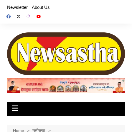
Skip
Newsletter
About Us
to
content
Home
छतीसगढ़