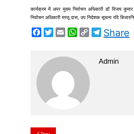
कार्यक्रम में अपर मुख्य निर्वाचन अधिकारी डॉ विजय कुमा
निर्वाचन अधिकारी मस्तू दास, उप निदेशक सूचना रवि बिजारनि
F
T
E
W
C
T
Share
a
w
m
h
o
el
c
itt
ai
at
p
e
e
er
l
s
y
gr
Admin
b
A
Li
a
o
p
n
m
o
p
k
k
Prev