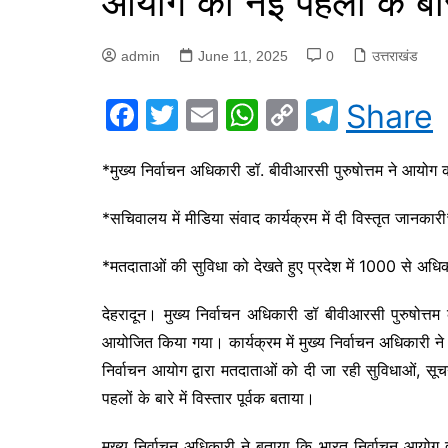
आयोग की नई पहलों के बारे
admin
June 11, 2025
0
उत्तराखंड
F
T
E
W
C
T
Share
a
w
m
h
o
el
c
itt
ai
at
p
e
*मुख्य निर्वाचन अधिकारी डॉ. बीवीआरसी पुरुषोत्तम ने आयोग क
e
er
l
s
y
gr
*सचिवालय में मीडिया संवाद कार्यक्रम में दी विस्तृत जानकार
b
A
Li
a
o
p
n
m
*मतदाताओं की सुविधा को देखते हुए प्रदेश में 1000 से अधिक
o
p
k
देहरादून। मुख्य निर्वाचन अधिकारी डॉ बीवीआरसी पुरुषोत्तम क
k
आयोजित किया गया। कार्यक्रम में मुख्य निर्वाचन अधिकारी ने 
निर्वाचन आयोग द्वारा मतदाताओं को दी जा रही सुविधाओं, सूच
पहलों के बारे में विस्तार पूर्वक बताया।
मुख्य निर्वाचन अधिकारी ने बताया कि भारत निर्वाचन आयोग द