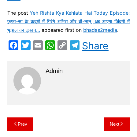
The post
Yeh Rishta Kya Kehlata Hai Today Episode:
फूफा-सा के कदमों में गिरेगे अभिरा और बी-नानू, अब आएगा जिंदगी में
भूचाल का तूफान…
appeared first on
bhadas2media
.
F
T
E
W
C
T
Share
a
w
m
h
o
el
c
itt
ai
at
p
e
Admin
e
er
l
s
y
gr
b
A
Li
a
o
p
n
m
o
p
k
k
Prev
Next
Post