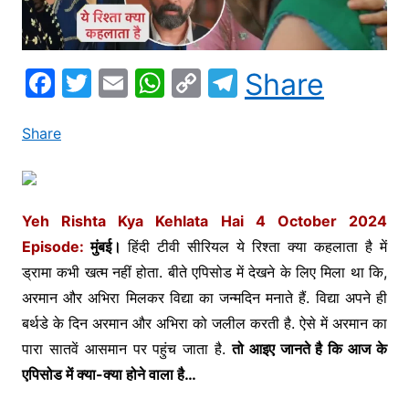
F
T
E
W
C
T
Share
a
w
m
h
o
el
c
itt
ai
at
p
e
Share
e
er
l
s
y
gr
b
A
Li
a
o
p
n
m
Yeh Rishta Kya Kehlata Hai 4 October 2024
Episode:
मुंबई।
हिंदी टीवी सीरियल ये रिश्ता क्या कहलाता है में
o
p
k
ड्रामा कभी खत्म नहीं होता. बीते एपिसोड में देखने के लिए मिला था कि,
k
अरमान और अभिरा मिलकर विद्या का जन्मदिन मनाते हैं. विद्या अपने ही
बर्थडे के दिन अरमान और अभिरा को जलील करती है. ऐसे में अरमान का
पारा सातवें आसमान पर पहुंच जाता है.
तो आइए जानते है कि आज के
एपिसोड में क्या-क्या होने वाला है…