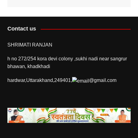
Contact us
SHRIMATI RANJAN
h no 272/254 kora devi colony ,sukhi nadi near sangrur
bhawan, khadkhadi
hardwar,Uttarakhand,249401,
@gmail.com