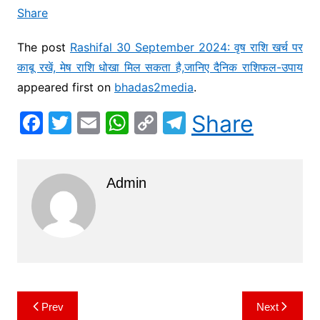
Share
The post
Rashifal 30 September 2024: वृष राशि खर्च पर
काबू रखें, मेष राशि धोखा मिल सकता है,जानिए दैनिक राशिफल-उपाय
appeared first on
bhadas2media
.
F
T
E
W
C
T
Share
a
w
m
h
o
el
c
itt
ai
at
p
e
Admin
e
er
l
s
y
gr
b
A
Li
a
o
p
n
m
o
p
k
k
Prev
Next
Post