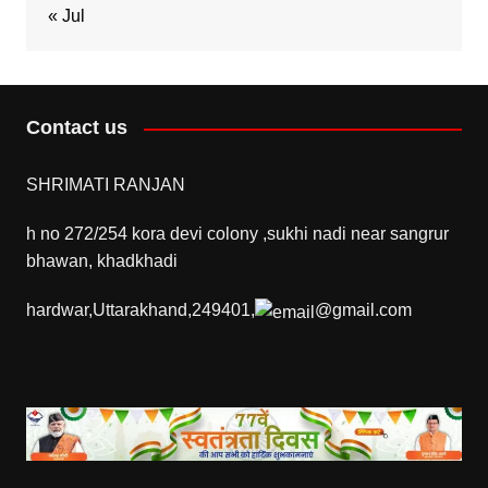
« Jul
Contact us
SHRIMATI RANJAN
h no 272/254 kora devi colony ,sukhi nadi near sangrur
bhawan, khadkhadi
hardwar,Uttarakhand,249401,
@gmail.com