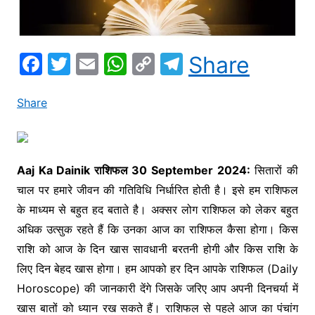
F
T
E
W
C
T
Share
a
w
m
h
o
el
c
itt
ai
at
p
e
Share
e
er
l
s
y
gr
b
A
Li
a
o
p
n
m
Aaj Ka Dainik राशिफल 30
September 2024:
सितारों की
चाल पर हमारे जीवन की गतिविधि निर्धारित होती है। इसे हम राशिफल
o
p
k
के माध्यम से बहुत हद बताते है। अक्सर लोग राशिफल को लेकर बहुत
k
अधिक उत्सुक रहते हैं कि उनका आज का राशिफल कैसा होगा। किस
राशि को आज के दिन खास सावधानी बरतनी होगी और किस राशि के
लिए दिन बेहद खास होगा। हम आपको हर दिन आपके राशिफल (Daily
Horoscope) की जानकारी देंगे जिसके जरिए आप अपनी दिनचर्या में
खास बातों को ध्यान रख सकते हैं। राशिफल से पहले आज का पंचांग