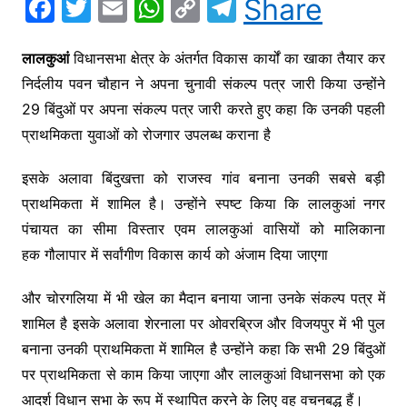
F
T
E
W
C
T
Share
a
w
m
h
o
el
c
itt
ai
at
p
e
लालकुआं
विधानसभा क्षेत्र के अंतर्गत विकास कार्यों का खाका तैयार कर
निर्दलीय पवन चौहान ने अपना चुनावी संकल्प पत्र जारी किया उन्होंने
e
er
l
s
y
gr
29 बिंदुओं पर अपना संकल्प पत्र जारी करते हुए कहा कि उनकी पहली
b
A
Li
a
प्राथमिकता युवाओं को रोजगार उपलब्ध कराना है
o
p
n
m
o
p
k
इसके अलावा बिंदुखत्ता को राजस्व गांव बनाना उनकी सबसे बड़ी
k
प्राथमिकता में शामिल है। उन्होंने स्पष्ट किया कि लालकुआं नगर
पंचायत का सीमा विस्तार एवम लालकुआं वासियों को मालिकाना
हक गौलापार में सर्वांगीण विकास कार्य को अंजाम दिया जाएगा
और चोरगलिया में भी खेल का मैदान बनाया जाना उनके संकल्प पत्र में
शामिल है इसके अलावा शेरनाला पर ओवरब्रिज और विजयपुर में भी पुल
बनाना उनकी प्राथमिकता में शामिल है उन्होंने कहा कि सभी 29 बिंदुओं
पर प्राथमिकता से काम किया जाएगा और लालकुआं विधानसभा को एक
आदर्श विधान सभा के रूप में स्थापित करने के लिए वह वचनबद्ध हैं।