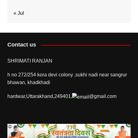
« Jul
Contact us
SHRIMATI RANJAN
h no 272/254 kora devi colony ,sukhi nadi near sangrur
bhawan, khadkhadi
hardwar,Uttarakhand,249401,
@gmail.com