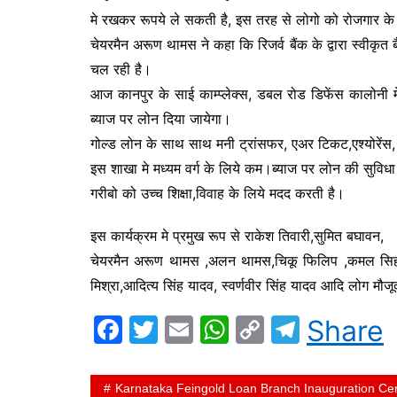
o
p
n
m
मे रखकर रूपये ले सकती है, इस तरह से लोगो को रोजगार क
o
p
k
चेयरमैन अरूण थामस ने कहा कि रिजर्व बैंक के द्वारा स्वीकृ
k
चल रही है।
आज कानपुर के साई काम्प्लेक्स, डबल रोड डिफेंस कालोन
ब्याज पर लोन दिया जायेगा।
गोल्ड लोन के साथ साथ मनी ट्रांसफर, एअर टिकट,एश्योरेंस, 
इस शाखा मे मध्यम वर्ग के लिये कम।ब्याज पर लोन की सुविधा
गरीबो को उच्च शिक्षा,विवाह के लिये मदद करती है।
इस कार्यक्रम मे प्रमुख रूप से राकेश तिवारी,सुमित बघावन,
चेयरमैन अरूण थामस ,अलन थामस,चिकू फिलिप ,कमल सिह या
मिश्रा,आदित्य सिंह यादव, स्वर्णवीर सिंह यादव आदि लोग मौजू
F
T
E
W
C
T
Share
a
w
m
h
o
el
c
itt
ai
at
p
e
Karnataka Feingold Loan Branch Inauguration C