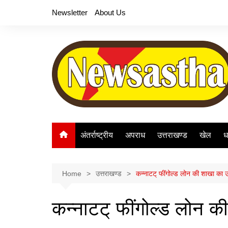
Skip
Newsletter
About Us
to
content
अंतर्राष्ट्रीय
अपराध
उत्तराखण्ड
खेल
ध
Home
उत्तराखण्ड
कन्नाटट् फींगोल्ड लोन की शाखा का 
कन्नाटट् फींगोल्ड लोन 