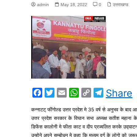
admin
May 18, 2022
0
उत्तराखण्ड
F
T
E
W
C
T
Share
a
w
m
h
o
el
c
itt
ai
at
p
e
कन्नाटट् फींगोल्ड उत्तर प्रदेश मे 35 वर्ष से अनुभव के बाद 
उत्तर प्रदेश सरकार के विघान सभा अघ्यक्ष सतीश महाना के
e
er
l
s
y
gr
डिफेंस कालोनी मे फीता काट व दीप प्रज्वलित करके उद्घा
b
A
Li
a
उन्होने अपने सम्बोधन मे कहा कि मध्यम वर्ग के लोगो को जरू