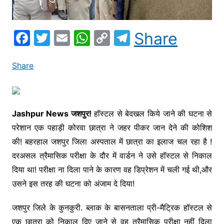
F
T
E
W
C
T
Share
a
w
m
h
o
el
c
itt
ai
at
p
e
Share
e
er
l
s
y
gr
b
A
Li
a
o
p
n
m
Jashpur News जशपुर!
हॉस्टल से बेदखल किये जाने की घटना से
परेशान एक पहाड़ी कोरवा छात्रा ने जहर पीकर जान देने की कोशिश
o
p
k
की! बहरहाल जशपुर जिला अस्पताल में छात्रा का इलाज चल रहा है !
k
दरअसल त्रैमासिक परीक्षा के दौर में वार्डन ने उसे हॉस्टल से निकाल
दिया था! परीक्षा ना दिला पाने के कारण वह डिप्रेशन में चली गई थी,और
उसने इस तरह की घटना को अंजाम दे दिया!
जशपुर जिले के कुनकुरी. ब्लाक के बासनताला प्री-मैट्रिक हॉस्टल से
एक छात्रा को निकाल दिए जाने से वह त्रैमासिक परीक्षा नहीं दिला