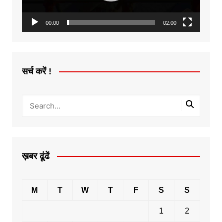
00:00
02:00
सर्च करें !
ख़बर ढूंढें
M
T
W
T
F
S
S
1
2