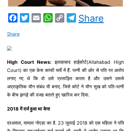
F
T
E
W
C
T
Share
a
w
m
h
o
el
c
itt
ai
at
p
e
Share
e
er
l
s
y
gr
b
A
Li
a
o
p
n
m
High Court News:
इलाहाबाद हाईकोर्ट(Allahabad High
Court) का एक केस काफी चर्चे में हैं. पत्नी की ओर से पति पर आरोप
o
p
k
लगाए गए थे कि वो उसे प्रताड़ित करता है और उसने उससे
k
अप्राकृतिक यौन संबंध भी बनाए. जिसे कोर्ट ने यौन सुख को पति-पत्नी
के बीच झगड़े की वजह बताते हुए खारिज कर दिया.
2018 में दर्ज हुआ था केस
दरअसल, मामला नोएडा का है. 23 जुलाई 2018 को एक महिला ने पति
के खिलाफ एफआईआर दर्ज कराई थी. पत्नी ने आरोप लगाया था कि