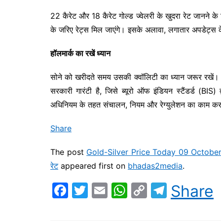
22 कैरेट और 18 कैरेट गोल्ड ज्वेलरी के खुदरा रेट जानने
के जरिए रेट्स मिल जाएंगे। इसके अलावा, लगातार अपडेट्स
हॉलमार्क का रखें ध्यान
सोने को खरीदते समय उसकी क्वॉलिटी का ध्यान जरूर रखें। 
सरकारी गारंटी है, जिसे ब्यूरो ऑफ इंडियन स्टैंडर्ड (BIS) 
अधिनियम के तहत संचालन, नियम और रेग्युलेशन का काम कर
Share
The post
Gold-Silver Price Today 09 October 2024:
रेट
appeared first on
bhadas2media
.
F
T
E
W
C
T
Share
a
w
m
h
o
el