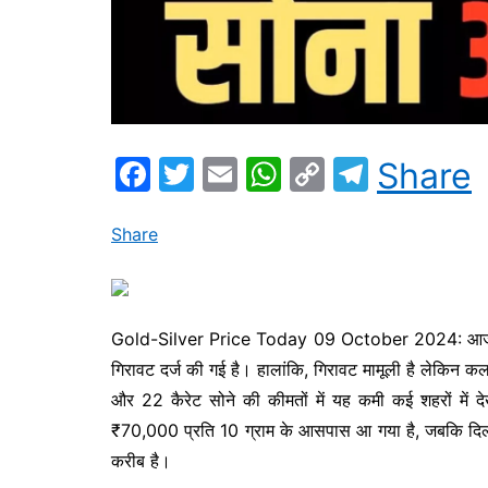
F
T
E
W
C
T
Share
a
w
m
h
o
el
c
itt
ai
at
p
e
Share
e
er
l
s
y
gr
b
A
Li
a
o
p
n
m
Gold-Silver Price Today 09 October 2024: आज, 9 अक
गिरावट दर्ज की गई है। हालांकि, गिरावट मामूली है लेकिन 
o
p
k
और 22 कैरेट सोने की कीमतों में यह कमी कई शहरों में 
k
₹70,000 प्रति 10 ग्राम के आसपास आ गया है, जबकि दिल्ल
करीब है।