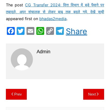
The post
CG Transfer 2024: वित्त विभाग में बड़े पैमाने पर
तबादले, अपर संचालक से लेकर बाबू तक बदले गये, देखें सूची
appeared first on
bhadas2media
.
F
T
E
W
C
T
Share
a
w
m
h
o
el
c
itt
ai
at
p
e
Admin
e
er
l
s
y
gr
b
A
Li
a
o
p
n
m
o
p
k
k
Prev
Next
Post