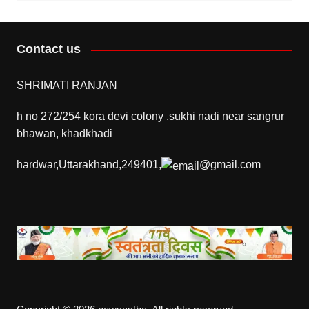
Contact us
SHRIMATI RANJAN
h no 272/254 kora devi colony ,sukhi nadi near sangrur
bhawan, khadkhadi
hardwar,Uttarakhand,249401,
@gmail.com