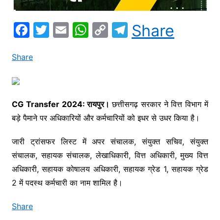
F
T
E
W
C
T
Share
a
w
m
h
o
el
c
itt
ai
at
p
e
Share
e
er
l
s
y
gr
b
A
Li
a
o
p
n
m
CG Transfer 2024: रायपुर।
छत्तीसगढ़ सरकार ने वित्त विभाग में
बड़े पैमाने पर अधिकारियों और कर्मचारियों को इधर से उधर किया है।
o
p
k
k
जारी ट्रांसफर लिस्ट में अपर संचालक, संयुक्त सचिव, संयुक्त
संचालक, सहायक संचालक, लेखाधिकारी, वित्त अधिकारी, मुख्य वित्त
अधिकारी, सहायक कोषालय अधिकारी, सहायक ग्रेड 1, सहायक ग्रेड
2 में पदस्थ कर्मचारी का नाम शामिल है।
Share