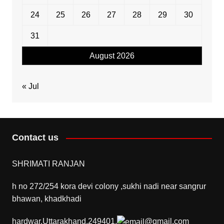
24
25
26
27
28
29
30
31
August 2026
« Jul
Contact us
SHRIMATI RANJAN
h no 272/254 kora devi colony ,sukhi nadi near sangrur
bhawan, khadkhadi
hardwar,Uttarakhand,249401,
@gmail.com