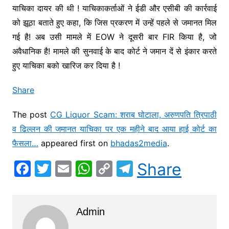
याचिका दायर की थी ! याचिकाकर्ताओं ने ईडी और एसीबी की कार्रवाई
को झूठा बताते हुए कहा, कि जिस प्रकरण में उन्हें पहले से जमानत मिल
गई है! अब उसी मामले में EOW ने दूसरी बार FIR किया है, जो
अवैधानिक है! मामले की सुनवाई के बाद कोर्ट ने जमान दें से इंकार करते
हुए याचिका बको खारिज कर दिया है !
Share
The post
CG Liquor Scam: शराब घोटाला, अरुणपति त्रिपाठी
व ढिल्लन की जमानत याचिका पर एक महीने बाद आया हाई कोर्ट का
फैसला…
appeared first on
bhadas2media
.
F
T
E
W
C
T
Share
a
w
m
h
o
el
c
itt
ai
at
p
e
Admin
e
er
l
s
y
gr