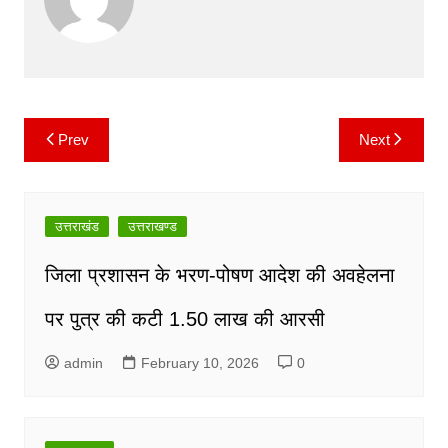
b
A
Li
a
o
p
n
m
o
p
k
k
Prev
Next
Post
navigation
उत्तराखंड
उत्तराखण्ड
जिला प्रशासन के भरण-पोषण आदेश की अवहेलना
पर पुत्र की कटी 1.50 लाख की आरसी
admin
February 10, 2026
0