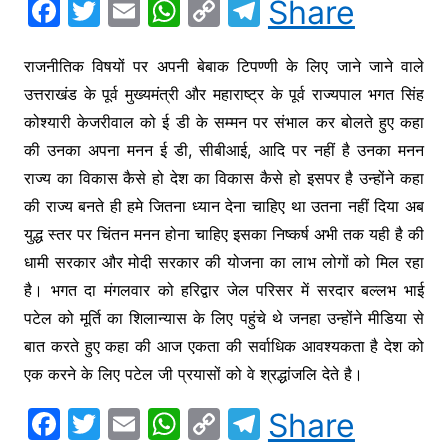
F
T
E
W
C
T
Share
a
w
m
h
o
el
c
itt
ai
at
p
e
राजनीतिक विषयों पर अपनी बेबाक टिपण्णी के लिए जाने जाने वाले
उत्तराखंड के पूर्व मुख्यमंत्री और महाराष्ट्र के पूर्व राज्यपाल भगत सिंह
e
er
l
s
y
gr
कोश्यारी केजरीवाल को ई डी के सम्मन पर संभाल कर बोलते हुए कहा
b
A
Li
a
की उनका अपना मनन ई डी, सीबीआई, आदि पर नहीं है उनका मनन
o
p
n
m
राज्य का विकास कैसे हो देश का विकास कैसे हो इसपर है उन्होंने कहा
o
p
k
की राज्य बनते ही हमे जितना ध्यान देना चाहिए था उतना नहीं दिया अब
k
युद्ध स्तर पर चिंतन मनन होना चाहिए इसका निष्कर्ष अभी तक यही है की
धामी सरकार और मोदी सरकार की योजना का लाभ लोगों को मिल रहा
है। भगत दा मंगलवार को हरिद्वार जेल परिसर में सरदार बल्लभ भाई
पटेल को मूर्ति का शिलान्यास के लिए पहुंचे थे जनहा उन्होंने मीडिया से
बात करते हुए कहा की आज एकता की सर्वाधिक आवश्यकता है देश को
एक करने के लिए पटेल जी प्रयासों को वे श्रद्धांजलि देते है।
F
T
E
W
C
T
Share