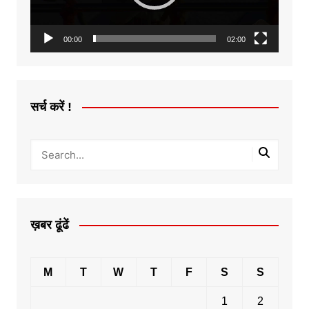
00:00
02:00
सर्च करें !
ख़बर ढूंढें
M
T
W
T
F
S
S
1
2