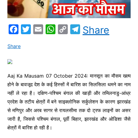
F
T
E
W
C
T
Share
a
w
m
h
o
el
c
itt
ai
at
p
e
Share
e
er
l
s
y
gr
b
A
Li
a
o
p
n
m
Aaj Ka Mausam 07 October 2024: मानसून का मौसम खत्म
होने के बावजूद देश के कई हिस्सों में बारिश का सिलसिला थमने का नाम
o
p
k
नहीं ले रहा है। दक्षिण-पश्चिम बंगाल की खाड़ी और तमिलनाडु-आंध्र
k
प्रदेश के तटीय क्षेत्रों में बने साइक्लोनिक सर्कुलेशन के कारण झारखंड
से मणिपुर और अरब सागर से रायलसीमा तक दो ट्रफ लाइनों का असर
जारी है, जिससे पश्चिम बंगाल, पूर्वी बिहार, झारखंड और ओडिशा जैसे
क्षेत्रों में बारिश हो रही है।