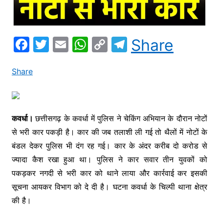
F
T
E
W
C
T
Share
a
w
m
h
o
el
c
itt
ai
at
p
e
Share
e
er
l
s
y
gr
b
A
Li
a
o
p
n
m
कवर्धा।
छत्तीसगढ़ के कवर्धा में पुलिस ने चेकिंग अभियान के दौरान नोटों
से भरी कार पकड़ी है। कार की जब तलाशी ली गई तो थैलों में नोटों के
o
p
k
बंडल देकर पुलिस भी दंग रह गई। कार के अंदर करीब दो करोड से
k
ज्यादा कैश रखा हुआ था। पुलिस ने कार सवार तीन युवकों को
पकड़कर नगदी से भरी कार को थाने लाया और कार्रवाई कर इसकी
सूचना आयकर विभाग को दे दी है। घटना कवर्धा के चिल्पी थाना क्षेत्र
की है।