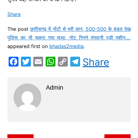
Share
The post
छत्तीसगढ़ में नोटों से भरी कार, 500-500 के बंडल देख
पुलिस का भी चकरा गया माथा, नोट गिनने मंगवानी पड़ी मशीन….
appeared first on
bhadas2media
.
F
T
E
W
C
T
Share
a
w
m
h
o
el
c
itt
ai
at
p
e
Admin
e
er
l
s
y
gr
b
A
Li
a
o
p
n
m
o
p
k
k