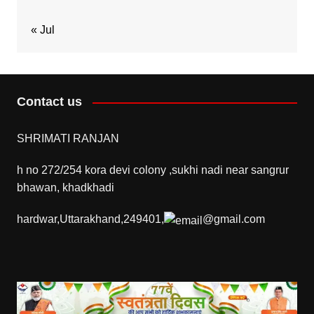
« Jul
Contact us
SHRIMATI RANJAN
h no 272/254 kora devi colony ,sukhi nadi near sangrur
bhawan, khadkhadi
hardwar,Uttarakhand,249401,
@gmail.com