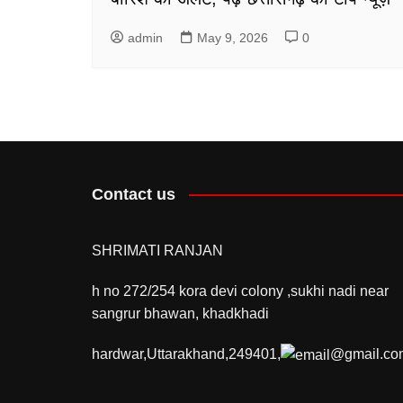
admin
May 9, 2026
0
Contact us
SHRIMATI RANJAN
h no 272/254 kora devi colony ,sukhi nadi near
sangrur bhawan, khadkhadi
hardwar,Uttarakhand,249401,
@gmail.co