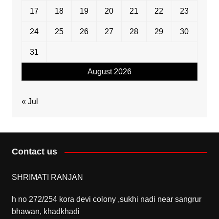
17
18
19
20
21
22
23
24
25
26
27
28
29
30
31
August 2026
« Jul
Contact us
SHRIMATI RANJAN
h no 272/254 kora devi colony ,sukhi nadi near sangrur
bhawan, khadkhadi