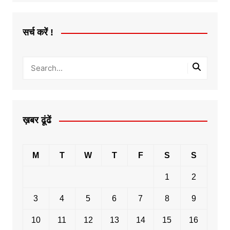
सर्च करें !
ख़बर ढूंढें
M
T
W
T
F
S
S
1
2
3
4
5
6
7
8
9
10
11
12
13
14
15
16