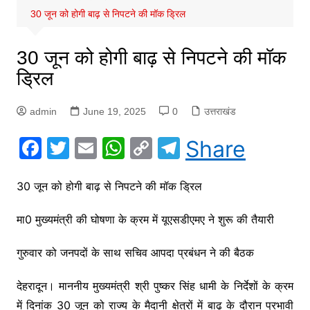
30 जून को होगी बाढ़ से निपटने की मॉक ड्रिल
30 जून को होगी बाढ़ से निपटने की मॉक
ड्रिल
admin
June 19, 2025
0
उत्तराखंड
F
T
E
W
C
T
Share
a
w
m
h
o
el
c
itt
ai
at
p
e
30 जून को होगी बाढ़ से निपटने की मॉक ड्रिल
e
er
l
s
y
gr
मा0 मुख्यमंत्री की घोषणा के क्रम में यूएसडीएमए ने शुरू की तैयारी
b
A
Li
a
o
p
n
m
गुरुवार को जनपदों के साथ सचिव आपदा प्रबंधन ने की बैठक
o
p
k
देहरादून। माननीय मुख्यमंत्री श्री पुष्कर सिंह धामी के निर्देशों के क्रम
k
में दिनांक 30 जून को राज्य के मैदानी क्षेत्रों में बाढ़ के दौरान प्रभावी