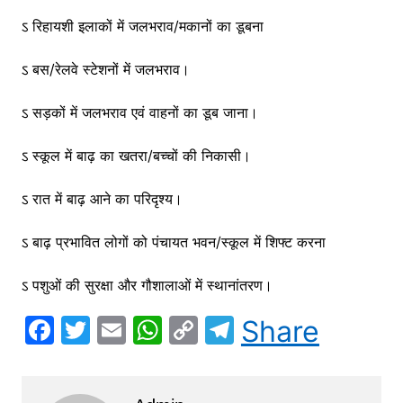
ऽ रिहायशी इलाकों में जलभराव/मकानों का डूबना
ऽ बस/रेलवे स्टेशनों में जलभराव।
ऽ सड़कों में जलभराव एवं वाहनों का डूब जाना।
ऽ स्कूल में बाढ़ का खतरा/बच्चों की निकासी।
ऽ रात में बाढ़ आने का परिदृश्य।
ऽ बाढ़ प्रभावित लोगों को पंचायत भवन/स्कूल में शिफ्ट करना
ऽ पशुओं की सुरक्षा और गौशालाओं में स्थानांतरण।
F
T
E
W
C
T
Share
a
w
m
h
o
el
c
itt
ai
at
p
e