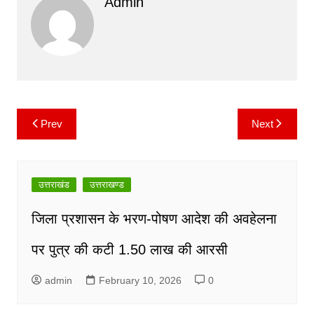
Admin
e
er
l
s
y
gr
b
A
Li
a
o
p
n
m
o
p
k
k
Prev
Next
Post
navigation
उत्तराखंड
उत्तराखण्ड
जिला प्रशासन के भरण-पोषण आदेश की अवहेलना
पर पुत्र की कटी 1.50 लाख की आरसी
admin
February 10, 2026
0