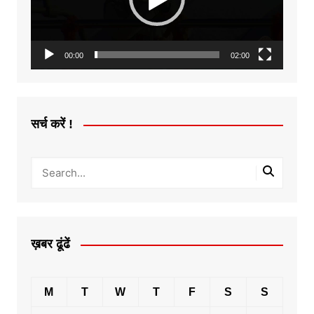
00:00
02:00
सर्च करें !
ख़बर ढूंढें
M
T
W
T
F
S
S