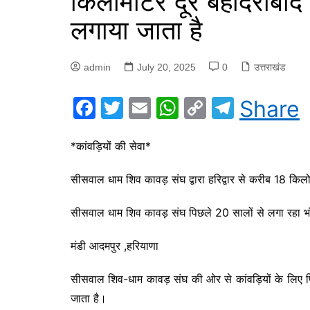
किलोमीटर दूर बहादराबाद 
लगाया जाता है
admin
July 20, 2025
0
उत्तराखंड
F
T
E
W
C
T
Share
a
w
m
h
o
el
c
itt
ai
at
p
e
*कांवड़ियों की सेवा*
e
er
l
s
y
gr
सीसवाल धाम शिव कावड़ संघ द्वारा हरिद्वार से करीब 18 किल
b
A
Li
a
o
p
n
m
सीसवाल धाम शिव कावड़ संघ पिछले 20 सालों से लगा रहा 
o
p
k
मंडी आदमपुर ,हरियाणा
k
सीसवाल शिव-धाम कावड़ संघ की ओर से कांवड़ियों के लिए 
जाता है।