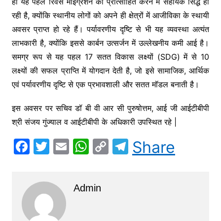
ही यह पहल रिवर्स माइग्रेशन को प्रोत्साहित करने में सहायक सिद्ध हो
रही है, क्योंकि स्थानीय लोगों को अपने ही क्षेत्रों में आजीविका के स्थायी
अवसर प्राप्त हो रहे हैं। पर्यावरणीय दृष्टि से भी यह व्यवस्था अत्यंत
लाभकारी है, क्योंकि इससे कार्बन उत्सर्जन में उल्लेखनीय कमी आई है।
समग्र रूप से यह पहल 17 सतत विकास लक्ष्यों (SDG) में से 10
लक्ष्यों की सफल प्राप्ति में योगदान देती है, जो इसे सामाजिक, आर्थिक
एवं पर्यावरणीय दृष्टि से एक प्रभावशाली और सतत मॉडल बनाती है।
इस अवसर पर सचिव डॉ बी वी आर सी पुरुषोत्तम, आई जी आईटीबीपी
श्री संजय गुंज्याल व आईटीबीपी के अधिकारी उपस्थित रहे |
F
T
E
W
C
T
Share
a
w
m
h
o
el
c
itt
ai
at
p
e
Admin
e
er
l
s
y
gr
b
A
Li
a