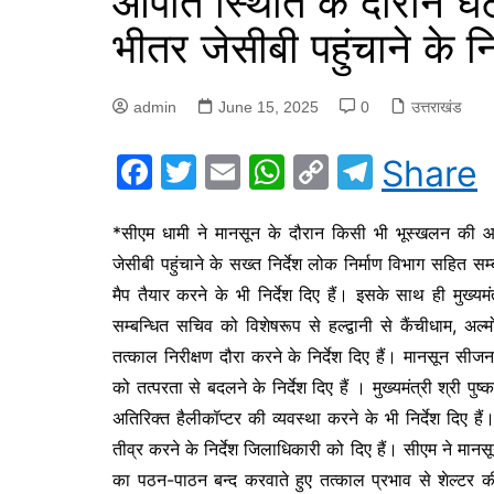
आपात स्थिति के दौरान घ
भीतर जेसीबी पहुंचाने के नि
admin
June 15, 2025
0
उत्तराखंड
F
T
E
W
C
T
Share
a
w
m
h
o
el
c
itt
ai
at
p
e
*सीएम धामी ने मानसून के दौरान किसी भी भूस्खलन की आ
जेसीबी पहुंचाने के सख्त निर्देश लोक निर्माण विभाग सहित सम्ब
e
er
l
s
y
gr
मैप तैयार करने के भी निर्देश दिए हैं। इसके साथ ही मुख्यम
b
A
Li
a
सम्बन्धित सचिव को विशेषरूप से हल्द्वानी से कैंचीधाम, अल्म
o
p
n
m
तत्काल निरीक्षण दौरा करने के निर्देश दिए हैं।
मानसून सीजन एव
o
p
k
को तत्परता से बदलने के निर्देश दिए हैं । मुख्यमंत्री श्री प
k
अतिरिक्त हैलीकॉप्टर की व्यवस्था करने के भी निर्देश दिए हैं। 
तीव्र करने के निर्देश जिलाधिकारी को दिए हैं। सीएम ने मानसून क
का पठन-पाठन बन्द करवाते हुए तत्काल प्रभाव से शेल्टर की व