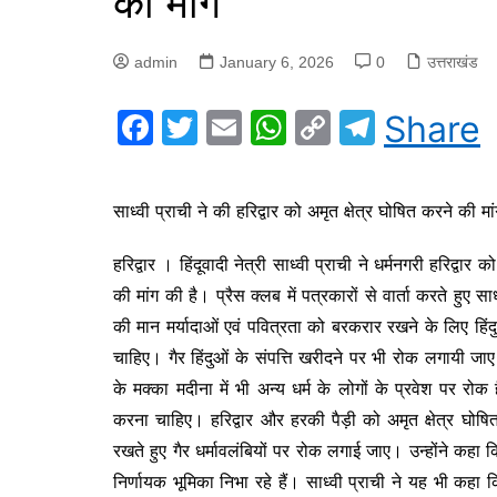
की मांग
admin
January 6, 2026
0
उत्तराखंड
F
T
E
W
C
T
Share
a
w
m
h
o
el
c
itt
ai
at
p
e
साध्वी प्राची ने की हरिद्वार को अमृत क्षेत्र घोषित करने की मा
e
er
l
s
y
gr
b
A
Li
a
हरिद्वार । हिंदूवादी नेत्री साध्वी प्राची ने धर्मनगरी हरिद्वा
o
p
n
m
की मांग की है। प्रैस क्लब में पत्रकारों से वार्ता करते हुए स
की मान मर्यादाओं एवं पवित्रता को बरकरार रखने के लिए हिंदुओं 
o
p
k
चाहिए। गैर हिंदुओं के संपत्ति खरीदने पर भी रोक लगायी जा
k
के मक्का मदीना में भी अन्य धर्म के लोगों के प्रवेश पर
करना चाहिए। हरिद्वार और हरकी पैड़ी को अमृत क्षेत्र घोषि
रखते हुए गैर धर्मावलंबियों पर रोक लगाई जाए। उन्होंने कहा कि धर
निर्णायक भूमिका निभा रहे हैं। साध्वी प्राची ने यह भी कहा क