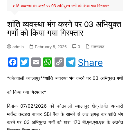
शांति व्यवस्था भंग करने पर 03 अभियुक्त गणों को किया गया गिरफ्तार
शांति व्यवस्था भंग करने पर 03 अभियुक्त
गणों को किया गया गिरफ्तार
admin
February 8, 2026
0
उत्तराखंड
F
T
E
W
C
T
Share
a
w
m
h
o
el
c
itt
ai
at
p
e
*कोतवाली ज्वालापुर*
*शांति व्यवस्था भंग करने पर 03 अभियुक्त गणों
e
er
l
s
y
gr
को किया गया गिरफ्तार*
b
A
Li
a
o
p
n
m
दिनांक 07/02/2026 को कोतवाली ज्वालापुर क्षेत्रांतर्गत अन्सारी
मार्केट कटहरा बाजार SBI बैंक के सामने से लड़ झगड़ कर शांति भंग
o
p
k
करने पर 03 अभियुक्त गणों को धारा 170 बी.एन.एस.एस के अंतर्गत
k