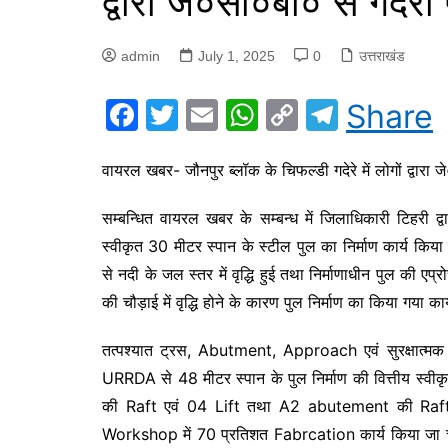
द्वारा जे०सी०बी० से गदेरा 
admin
July 1, 2025
0
उत्तराखंड
F
T
E
W
C
T
Share
a
w
m
h
o
el
c
itt
ai
at
p
e
वायरल खबर- जौनपुर ब्लॉक के चिफल्डी गदेरे में लोगों द्वारा ज
e
er
l
s
y
gr
सम्बन्धित वायरल खबर के सम्बन्ध में जिलाधिकारी टिहरी द
b
A
Li
a
स्वीकृत 30 मीटर स्पान के स्टील पुल का निर्माण कार्य किया
o
p
n
m
से नदी के जल स्तर में वृद्धि हुई तथा निर्माणाधीन पुल की एप्
o
p
k
की चौड़ाई में वृद्धि होने के कारण पुल निर्माण का किया गया 
k
तत्पश्यात ट्रस, Abutment, Approach एवं सुरक्षात्मक का
URRDA से 48 मीटर स्पान के पुल निर्माण की वित्तीय स्वी
की Raft एवं 04 Lift तथा A2 abutement की Raft एव
Workshop में 70 प्रतिशत Fabrcation कार्य किया जा चुका