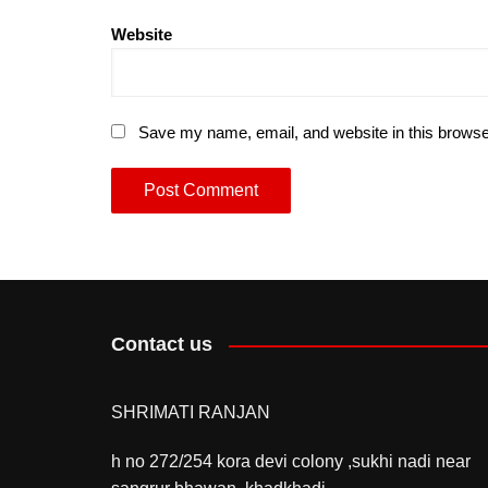
Website
Save my name, email, and website in this browse
Contact us
SHRIMATI RANJAN
h no 272/254 kora devi colony ,sukhi nadi near