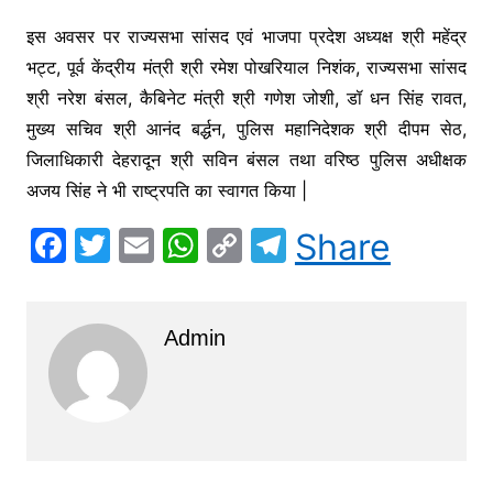
o
p
n
m
o
p
k
इस अवसर पर राज्यसभा सांसद एवं भाजपा प्रदेश अध्यक्ष श्री महेंद्र
k
भट्ट, पूर्व केंद्रीय मंत्री श्री रमेश पोखरियाल निशंक, राज्यसभा सांसद
श्री नरेश बंसल, कैबिनेट मंत्री श्री गणेश जोशी, डॉ धन सिंह रावत,
मुख्य सचिव श्री आनंद बर्द्धन, पुलिस महानिदेशक श्री दीपम सेठ,
जिलाधिकारी देहरादून श्री सविन बंसल तथा वरिष्ठ पुलिस अधीक्षक
अजय सिंह ने भी राष्ट्रपति का स्वागत किया |
F
T
E
W
C
T
Share
a
w
m
h
o
el
c
itt
ai
at
p
e
Admin
e
er
l
s
y
gr
b
A
Li
a
o
p
n
m
o
p
k
k