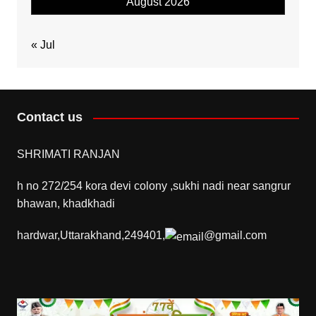
August 2026
« Jul
Contact us
SHRIMATI RANJAN
h no 272/254 kora devi colony ,sukhi nadi near sangrur
bhawan, khadkhadi
hardwar,Uttarakhand,249401,
@gmail.com