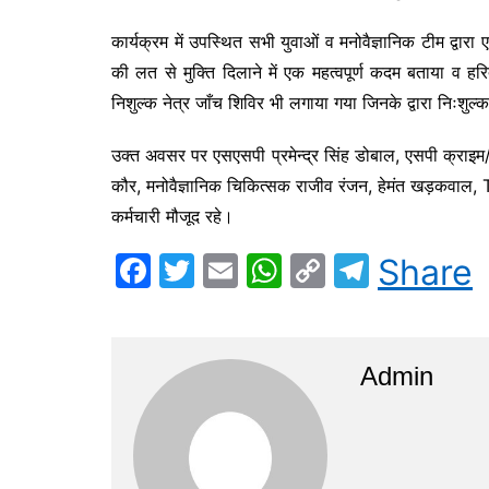
कार्यक्रम में उपस्थित सभी युवाओं व मनोवैज्ञानिक टीम द्वार
की लत से मुक्ति दिलाने में एक महत्वपूर्ण कदम बताया व हरिद
निशुल्क नेत्र जाँच शिविर भी लगाया गया जिनके द्वारा निःशुल
उक्त अवसर पर एसएसपी प्रमेन्द्र सिंह डोबाल, एसपी क्राइम
कौर, मनोवैज्ञानिक चिकित्सक राजीव रंजन, हेमंत खड़कवाल, 
कर्मचारी मौजूद रहे।
F
T
E
W
C
T
Share
a
w
m
h
o
el
c
itt
ai
at
p
e
e
er
l
s
y
gr
Admin
b
A
Li
a
o
p
n
m
o
p
k