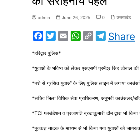
की सराहनीय पहल
admin
June 26, 2025
0
उत्तराखंड
F
T
E
W
C
T
Share
a
w
m
h
o
el
c
itt
ai
at
p
e
*हरिद्वार पुलिस*
e
er
l
s
y
gr
*युवाओं के भविष्य को लेकर एसएसपी प्रमेंद्र सिंह डोबाल 
b
A
Li
a
o
p
n
m
*नशे से ग्रसित युवाओं के लिए पुलिस लाइन में लगाया काउंसल
o
p
k
*सचिव जिला विधिक सेवा प्राधिकरण, अनुभवी काउंसलर/डॉक्
k
*TCI फाउंडेशन व प्रजापति ब्रह्माकुमारी टीम द्वारा भी किया
*नुक्कड़ नाटक के माध्यम से भी किया गया युवाओं को जागरू