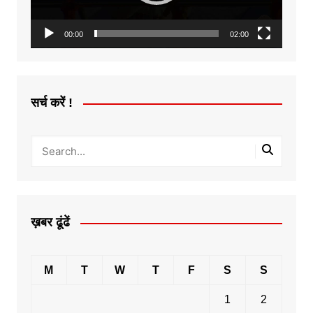
00:00
02:00
सर्च करें !
ख़बर ढूंढें
M
T
W
T
F
S
S
1
2