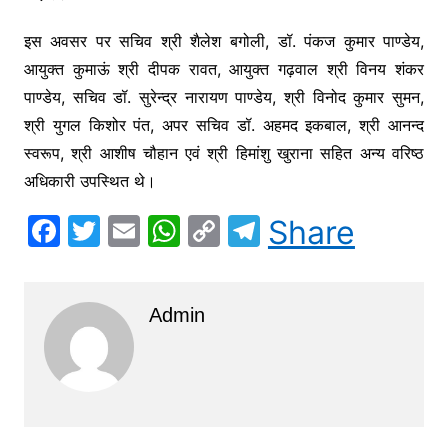
इस अवसर पर सचिव श्री शैलेश बगोली, डॉ. पंकज कुमार पाण्डेय,
आयुक्त कुमाऊं श्री दीपक रावत, आयुक्त गढ़वाल श्री विनय शंकर
पाण्डेय, सचिव डॉ. सुरेन्द्र नारायण पाण्डेय, श्री विनोद कुमार सुमन,
श्री युगल किशोर पंत, अपर सचिव डॉ. अहमद इकबाल, श्री आनन्द
स्वरूप, श्री आशीष चौहान एवं श्री हिमांशु खुराना सहित अन्य वरिष्ठ
अधिकारी उपस्थित थे।
F
T
E
W
C
T
Share
a
w
m
h
o
el
c
itt
ai
at
p
e
Admin
e
er
l
s
y
gr
b
A
Li
a
o
p
n
m
o
p
k