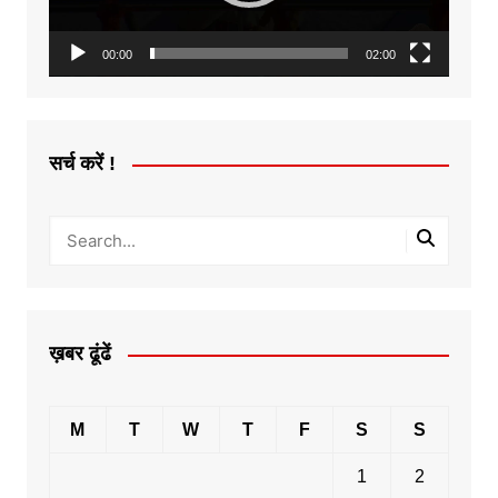
00:00
02:00
सर्च करें !
ख़बर ढूंढें
M
T
W
T
F
S
S
1
2