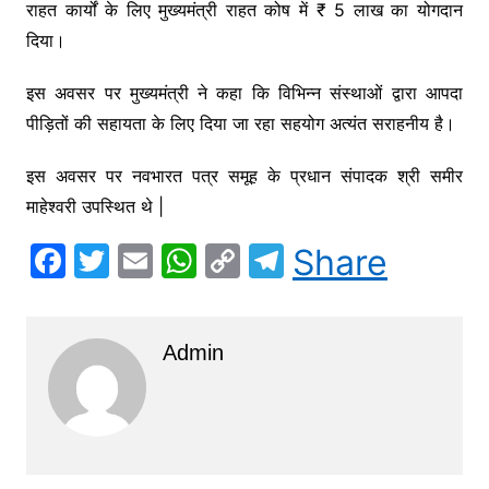
राहत कार्यों के लिए मुख्यमंत्री राहत कोष में ₹ 5 लाख का योगदान
b
A
Li
a
दिया।
o
p
n
m
o
p
k
इस अवसर पर मुख्यमंत्री ने कहा कि विभिन्न संस्थाओं द्वारा आपदा
k
पीड़ितों की सहायता के लिए दिया जा रहा सहयोग अत्यंत सराहनीय है।
इस अवसर पर नवभारत पत्र समूह के प्रधान संपादक श्री समीर
माहेश्वरी उपस्थित थे |
F
T
E
W
C
T
Share
a
w
m
h
o
el
c
itt
ai
at
p
e
Admin
e
er
l
s
y
gr
b
A
Li
a
o
p
n
m
o
p
k