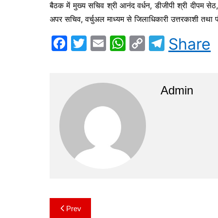
बैठक में मुख्य सचिव श्री आनंद वर्धन, डीजीपी श्री दीपम से
अपर सचिव, वर्चुअल माध्यम से जिलाधिकारी उत्तरकाशी तथा पौड
F
T
E
W
C
T
Share
a
w
m
h
o
el
c
itt
ai
at
p
e
e
er
l
s
y
gr
Admin
b
A
Li
a
o
p
n
m
o
p
k
k
Prev
Post