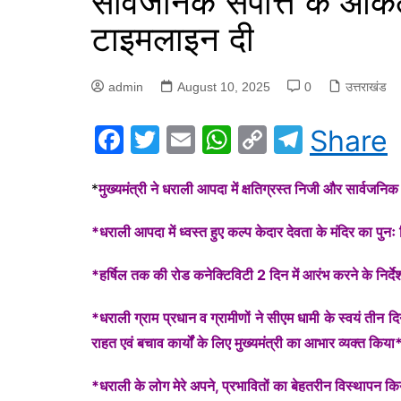
सार्वजनिक संपत्ति के आक
टाइमलाइन दी
admin
August 10, 2025
0
उत्तराखंड
F
T
E
W
C
T
Share
a
w
m
h
o
el
c
itt
ai
at
p
e
*
मुख्यमंत्री ने धराली आपदा में क्षतिग्रस्त निजी और सार्वज
e
er
l
s
y
gr
*धराली आपदा में ध्वस्त हुए कल्प केदार देवता के मंदिर का पुन
b
A
Li
a
o
p
n
m
*हर्षिल तक की रोड कनेक्टिविटी 2 दिन में आरंभ करने के निर्द
o
p
k
*धराली ग्राम प्रधान व ग्रामीणों ने सीएम धामी के स्वयं तीन
k
राहत एवं बचाव कार्यों के लिए मुख्यमंत्री का आभार व्यक्त किया
*धराली के लोग मेरे अपने, प्रभावितों का बेहतरीन विस्थापन 