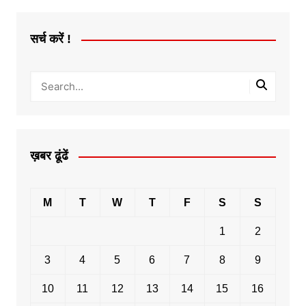
सर्च करें !
ख़बर ढूंढें
M
T
W
T
F
S
S
1
2
3
4
5
6
7
8
9
10
11
12
13
14
15
16