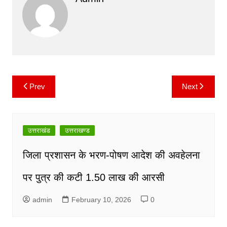
e
er
l
s
y
gr
b
A
Li
a
o
p
n
m
o
p
k
k
Prev
Next
Post
navigation
उत्तराखंड
उत्तराखण्ड
जिला प्रशासन के भरण-पोषण आदेश की अवहेलना
पर पुत्र की कटी 1.50 लाख की आरसी
admin
February 10, 2026
0