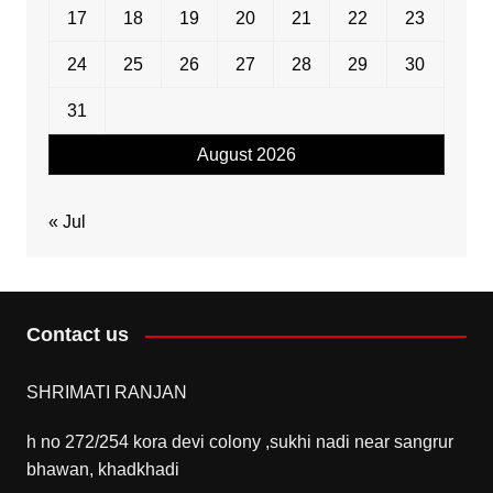
17
18
19
20
21
22
23
24
25
26
27
28
29
30
31
August 2026
« Jul
Contact us
SHRIMATI RANJAN
h no 272/254 kora devi colony ,sukhi nadi near sangrur
bhawan, khadkhadi